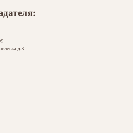
дателя:
09
авлевка д.3